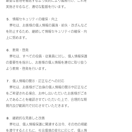
厳重な管理を徹底するよう契約により義務付け、これを
実施させるなど、適切な監督を行います。
５．情報セキュリティの確保・向上
弊社は、お客様の個人情報の漏洩・紛失・改ざんなど
を防止するため、継続して情報セキュリティの確保・向
上に努めます。
６．教育・啓発
弊社は、すべての役員・従業員に対し、個人情報保護
の重要性を指示し、お客様の個人情報を適切に取り扱う
よう教育・啓発を行います。
７．個人情報の開示・訂正などへの対応
弊社は、お客様がご自身の個人情報の開示や訂正など
をご希望される場合、お申し出いただいたお客様がご本
人であることを確認させていただいた上で、合理的な期
間内及び範囲内で対応させていただきます。
８．継続的な見直しと改善
弊社は、個人情報保護に関連する法令、その他の規範
を遵守するとともに、社会環境の変化に応じて、個人情